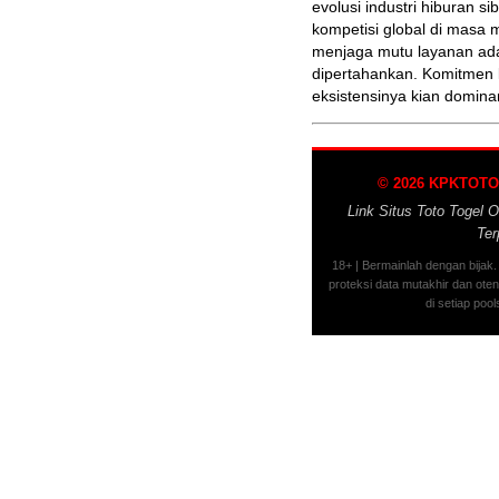
evolusi industri hiburan s
kompetisi global di masa 
menjaga mutu layanan ada
dipertahankan. Komitmen 
eksistensinya kian domina
© 2026 KPKTOTO. 
Link Situs Toto Togel 
Ter
18+ | Bermainlah dengan bijak. Ekosistem KPKTOTO menggarans
proteksi data mutakhir dan oten
di setiap poo