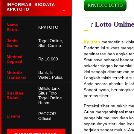
INFORMASI BIODATA
KPKTOTO LOTTO
KPKTOTO
 ♠️ Ceremony Situs Bandar Lotto Online 
Nama
KPKTOTO
Situs
Jenis
Togel Online,
Kpktoto
meredefinisi kibla
Game
Slot, Casino
Platform ini sukses meng
peminat taruhan angka ta
Minimal
Rp 10.000
Statusnya sebagai bandar 
Deposit
sekadar slogan komersial b
kini sengaja ditanamkan te
Metode
Bank, E-
Transaksi
Wallet, Pulsa
Langkah taktis tersebut s
Anda secara absolut. Inil
Billfold Link
Sangat nyata, berintegrit
Kualitas
Situs Toto
peretas siber.
Room
Togel Online
Resmi
Proteksi siber mutakhir m
Guna mengantisipasi mara
PAGCOR
Lisensi
pengelola meluncurkan kori
Official
sepenuhnya steril dan leg
berjalan sangat mulus. And