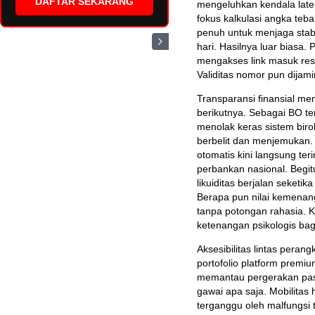
DAFTAR SEKARANG
mengeluhkan kendala late
fokus kalkulasi angka teba
penuh untuk menjaga stabil
hari. Hasilnya luar biasa.
mengakses link masuk resm
Validitas nomor pun dijami
Transparansi finansial me
berikutnya. Sebagai BO ter
menolak keras sistem biro
berbelit dan menjemukan
otomatis kini langsung ter
perbankan nasional. Begitu
likuiditas berjalan seketika
Berapa pun nilai kemenang
tanpa potongan rahasia. K
ketenangan psikologis bag
Aksesibilitas lintas pera
portofolio platform premiu
memantau pergerakan pasa
gawai apa saja. Mobilitas 
terganggu oleh malfungsi te