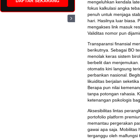
DAFTAR SEKARANG
mengeluhkan kendala late
fokus kalkulasi angka teba
penuh untuk menjaga stabil
hari. Hasilnya luar biasa.
mengakses link masuk resm
Validitas nomor pun dijami
Transparansi finansial me
berikutnya. Sebagai BO ter
menolak keras sistem biro
berbelit dan menjemukan
otomatis kini langsung ter
perbankan nasional. Begitu
likuiditas berjalan seketika
Berapa pun nilai kemenang
tanpa potongan rahasia. K
ketenangan psikologis bag
Aksesibilitas lintas pera
portofolio platform premiu
memantau pergerakan pasa
gawai apa saja. Mobilitas 
terganggu oleh malfungsi te