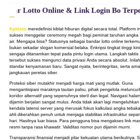
ndar Lotto Online & Link Login Bo Terpe
Kpktoto
meredefinisi kiblat hiburan digital secara total. Platform in
sukses menggelar ceremony megah bagi peminat taruhan angka 
air. Mengapa bisa? Statusnya sebagai bandar lotto online terkem
bukan sekadar slogan komersial belaka. Enkripsi tingkat tinggi kini
sengaja ditanamkan tepat pada pintu login utama. Langkah taktis
tersebut sukses mengunci data privasi Anda secara absolut. Inila
standar kenyamanan baru. Sangat nyata, berintegritas, serta ama
jangkauan peretas siber.
Proteksi siber mutakhir menjadi harga mati yang mutlak. Guna
mengantisipasi maraknya tautan palsu, pihak pengelola meluncur
koridor alternatif yang sepenuhnya steril dan legal. Navigasi hala
dijamin berjalan sangat mulus. Anda tidak akan lagi mengeluhkan
kendala latensi server yang merusak fokus kalkulasi angka tebak
ahli dikerahkan penuh untuk menjaga stabilitas infrastruktur sepa
hari. Hasilnya luar biasa. Para pengguna bisa mengakses link ma
resmi tanpa rasa khawatir. Validitas nomor pun dijamin murni.
Transparansi finansial menjadi pilar kekuatan utama berikutnya. 