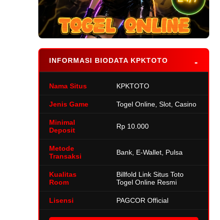
KPKTOTO ♠️ Ceremony Situs Ba
INFORMASI BIODATA KPKTOTO
Nama Situs
KPKTOTO
Jenis Game
Togel Online, Slot, Casino
Minimal
Rp 10.000
Deposit
Metode
Bank, E-Wallet, Pulsa
Transaksi
Kualitas
Billfold Link Situs Toto
Room
Togel Online Resmi
Lisensi
PAGCOR Official