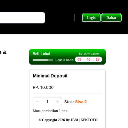
Login
Daftar
e &
Beli Lokal
Berakhir dalam
0
0
0
0
0
0
0
3
:
4
6
:
1
7
Segera Habis
3
jam46
menit17
Minimal Deposit
detik
Terjual:
RP. 10.000
Stok
:
Sisa
2
jumlah
Max. pembelian
1
pcs
© Copyright 2026 By JB88 | KPKTOTO